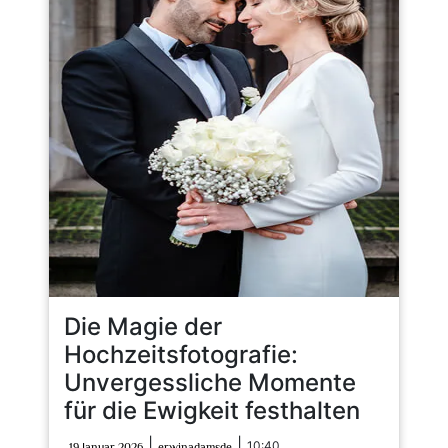
Die Magie der
Hochzeitsfotografie:
Unvergessliche Momente
für die Ewigkeit festhalten
19
erwinadamsde
|
|
10:40
19 Januar 2026
erwinadamsde