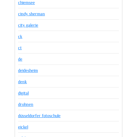
chiemsee
cindy sherman
city galerie
ck
ct
de
deidesheim
denk
digital
drohnen
düsseldorfer fotoschule
eickel