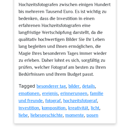
Hochzeitsfotografen zwischen einigen Hundert
bis mehreren Tausend Euro. Es ist wichtig zu
bedenken, dass die Investition in einen
erfahrenen Hochzeitsfotografen eine
langfristige Wertschöpfung darstellt, da die
qualitativ hochwertigen Bilder Sie Ihr Leben
lang begleiten und Ihnen ermöglichen, die
Magie Ihres besonderen Tages immer wieder
zu erleben. Daher lohnt es sich, sorgfältig zu
prüfen, welcher Fotograf am besten zu Ihren
Bedürfnissen und Ihrem Budget passt.
Tagged
,
,
,
besonderer tag
bilder
details
,
,
,
emotionen
ereignis
erinnerungen
familie
,
,
,
und freunde
fotograf
hochzeitsfotograf
,
,
,
,
investition
komposition
kreativität
licht
,
,
,
liebe
liebesgeschichte
momente
posen