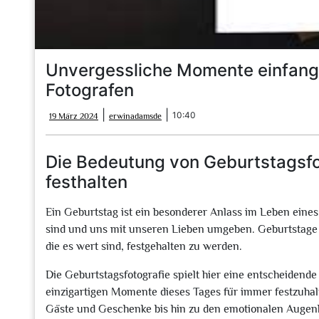
Unvergessliche Momente einfange
Fotografen
19
erwinadamsde
|
|
10:40
19 März 2024
erwinadamsde
März
2024
Die Bedeutung von Geburtstagsf
festhalten
Ein Geburtstag ist ein besonderer Anlass im Leben eines
sind und uns mit unseren Lieben umgeben. Geburtstage 
die es wert sind, festgehalten zu werden.
Die Geburtstagsfotografie spielt hier eine entscheidende 
einzigartigen Momente dieses Tages für immer festzuhal
Gäste und Geschenke bis hin zu den emotionalen Augenb