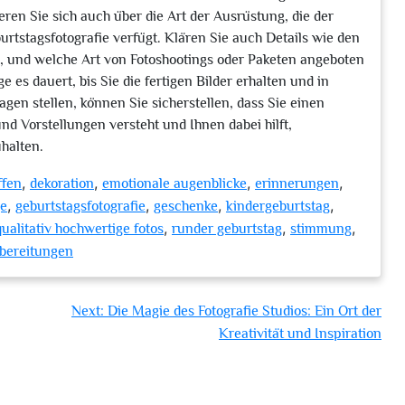
eren Sie sich auch über die Art der Ausrüstung, die der
urtstagsfotografie verfügt. Klären Sie auch Details wie den
d, und welche Art von Fotoshootings oder Paketen angeboten
 es dauert, bis Sie die fertigen Bilder erhalten und in
gen stellen, können Sie sicherstellen, dass Sie einen
nd Vorstellungen versteht und Ihnen dabei hilft,
halten.
,
,
,
,
ffen
dekoration
emotionale augenblicke
erinnerungen
,
,
,
,
ge
geburtstagsfotografie
geschenke
kindergeburtstag
,
,
,
qualitativ hochwertige fotos
runder geburtstag
stimmung
bereitungen
Next:
Die Magie des Fotografie Studios: Ein Ort der
Kreativität und Inspiration