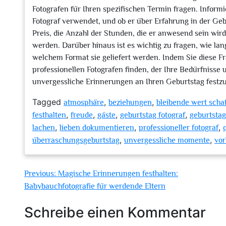
Fotografen für Ihren spezifischen Termin fragen. Informi
Fotograf verwendet, und ob er über Erfahrung in der Geb
Preis, die Anzahl der Stunden, die er anwesend sein wir
werden. Darüber hinaus ist es wichtig zu fragen, wie lange
welchem Format sie geliefert werden. Indem Sie diese Fra
professionellen Fotografen finden, der Ihre Bedürfnisse u
unvergessliche Erinnerungen an Ihren Geburtstag festzu
Tagged
,
,
atmosphäre
beziehungen
bleibende wert scha
,
,
,
,
festhalten
freude
gäste
geburtstag fotograf
geburtsta
,
,
,
lachen
lieben dokumentieren
professioneller fotograf
,
,
überraschungsgeburtstag
unvergessliche momente
vor
Beitragsnavigation
Previous:
Magische Erinnerungen festhalten:
Babybauchfotografie für werdende Eltern
Schreibe einen Kommentar