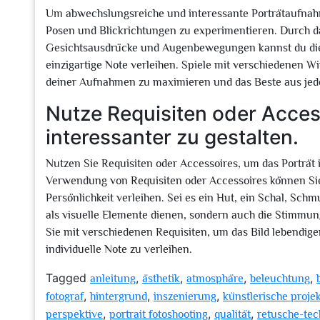
Um abwechslungsreiche und interessante Porträtaufnahm
Posen und Blickrichtungen zu experimentieren. Durch d
Gesichtsausdrücke und Augenbewegungen kannst du die Vi
einzigartige Note verleihen. Spiele mit verschiedenen W
deiner Aufnahmen zu maximieren und das Beste aus jed
Nutze Requisiten oder Acces
interessanter zu gestalten.
Nutzen Sie Requisiten oder Accessoires, um das Porträt 
Verwendung von Requisiten oder Accessoires können Sie
Persönlichkeit verleihen. Sei es ein Hut, ein Schal, Sc
als visuelle Elemente dienen, sondern auch die Stimmung
Sie mit verschiedenen Requisiten, um das Bild lebendige
individuelle Note zu verleihen.
Tagged
,
,
,
,
anleitung
ästhetik
atmosphäre
beleuchtung
,
,
,
fotograf
hintergrund
inszenierung
künstlerische proje
,
,
,
perspektive
portrait fotoshooting
qualität
retusche-tec