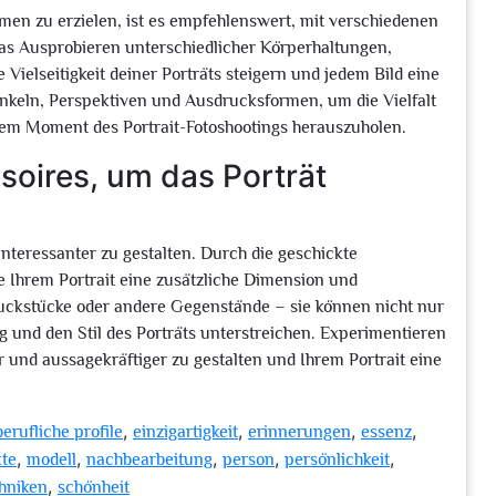
en zu erzielen, ist es empfehlenswert, mit verschiedenen
as Ausprobieren unterschiedlicher Körperhaltungen,
elseitigkeit deiner Porträts steigern und jedem Bild eine
inkeln, Perspektiven und Ausdrucksformen, um die Vielfalt
em Moment des Portrait-Fotoshootings herauszuholen.
soires, um das Porträt
interessanter zu gestalten. Durch die geschickte
 Ihrem Portrait eine zusätzliche Dimension und
hmuckstücke oder andere Gegenstände – sie können nicht nur
 und den Stil des Porträts unterstreichen. Experimentieren
r und aussagekräftiger zu gestalten und Ihrem Portrait eine
,
,
,
,
berufliche profile
einzigartigkeit
erinnerungen
essenz
,
,
,
,
,
kte
modell
nachbearbeitung
person
persönlichkeit
,
hniken
schönheit