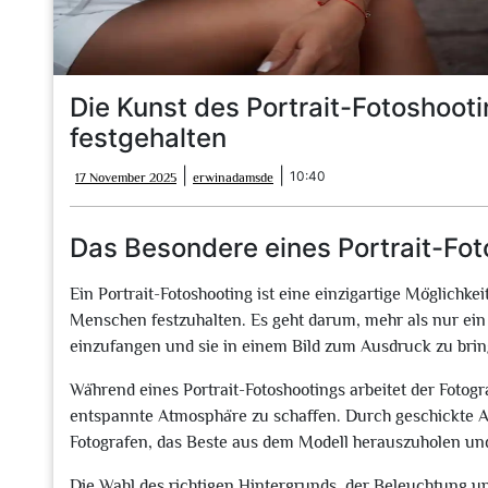
Die Kunst des Portrait-Fotoshoot
festgehalten
17
erwinadamsde
|
|
10:40
17 November 2025
erwinadamsde
November
2025
Das Besondere eines Portrait-Fo
Ein Portrait-Fotoshooting ist eine einzigartige Möglichkei
Menschen festzuhalten. Es geht darum, mehr als nur ein
einzufangen und sie in einem Bild zum Ausdruck zu brin
Während eines Portrait-Fotoshootings arbeitet der Fot
entspannte Atmosphäre zu schaffen. Durch geschickte An
Fotografen, das Beste aus dem Modell herauszuholen un
Die Wahl des richtigen Hintergrunds, der Beleuchtung un