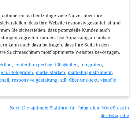
 optimieren, da heutzutage viele Nutzer über ihre
icherstellen, dass Ihre Website responsiv gestaltet ist und
nnen Sie sicherstellen, dass potenzielle Kunden auch
leistungen zugreifen können. Die Anpassung an mobile
ern kann auch dazu beitragen, dass Ihre Seite in den
ere Suchmaschinen mobiloptimierte Websites bevorzugen.
,
,
,
,
,
ektion
content
expertise
fähigkeiten
fotografen
,
,
,
 für fotografen
marke stärken
marketinginstrument
,
,
,
,
onell
responsive gestaltung
stil
über-uns-text
visuelle
Next:
Die optimale Plattform für Fotografen: WordPress in
der Fotografie