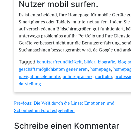
Nutzer mobil surfen.
Es ist entscheidend, Ihre Homepage für mobile Geräte zu
Smartphones oder Tablets im Internet surfen. Indem Sie s
auf verschiedenen Bildschirmgrößen gut funktioniert, kö
unterwegs problemlos auf Ihr Portfolio und Ihre Dienst
Geräte verbessert nicht nur die Benutzererfahrung, sond
Suchmaschinen besser gerankt wird, da Google und and
Tagged
,
,
,
benutzerfreundlichkeit
bilder
biografie
blog-s
,
,
geschäftsmöglichkeiten generieren
homepage
homepage
,
,
,
navigationselemente
online-präsenz
portfolio
professi
darstellung
Beitragsnavigation
Previous:
Die Welt durch die Linse: Emotionen und
Schönheit im Foto festgehalten
Schreibe einen Kommentar