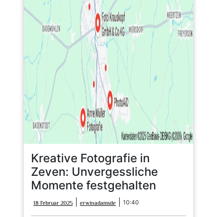
Kreative Fotografie in
Zeven: Unvergessliche
Momente festgehalten
18
erwinadamsde
|
|
10:40
18 Februar 2025
erwinadamsde
Februar