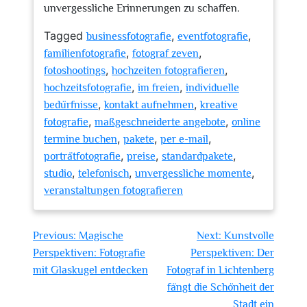
unvergessliche Erinnerungen zu schaffen.
Tagged
,
,
businessfotografie
eventfotografie
,
,
familienfotografie
fotograf zeven
,
,
fotoshootings
hochzeiten fotografieren
,
,
hochzeitsfotografie
im freien
individuelle
,
,
bedürfnisse
kontakt aufnehmen
kreative
,
,
fotografie
maßgeschneiderte angebote
online
,
,
,
termine buchen
pakete
per e-mail
,
,
,
porträtfotografie
preise
standardpakete
,
,
,
studio
telefonisch
unvergessliche momente
veranstaltungen fotografieren
Beitragsnavigation
Previous:
Magische
Next:
Kunstvolle
Perspektiven: Fotografie
Perspektiven: Der
mit Glaskugel entdecken
Fotograf in Lichtenberg
fängt die Schönheit der
Stadt ein