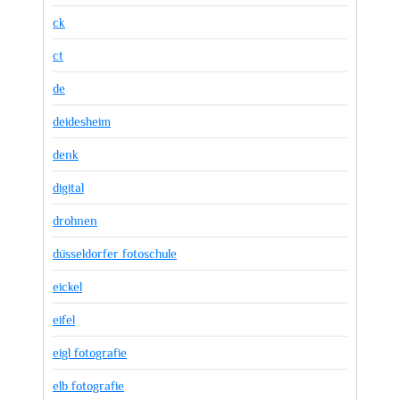
ck
ct
de
deidesheim
denk
digital
drohnen
düsseldorfer fotoschule
eickel
eifel
eigl fotografie
elb fotografie