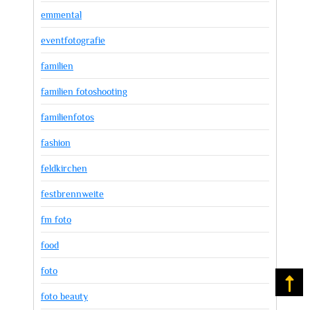
emmental
eventfotografie
familien
familien fotoshooting
familienfotos
fashion
feldkirchen
festbrennweite
fm foto
food
foto
Na
foto beauty