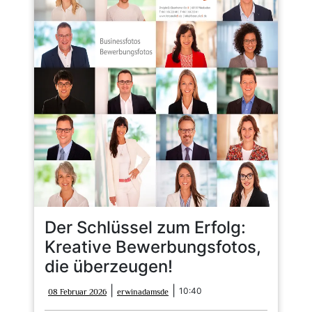
Der Schlüssel zum Erfolg:
Kreative Bewerbungsfotos,
die überzeugen!
08
erwinadamsde
|
|
10:40
08 Februar 2026
erwinadamsde
Februar