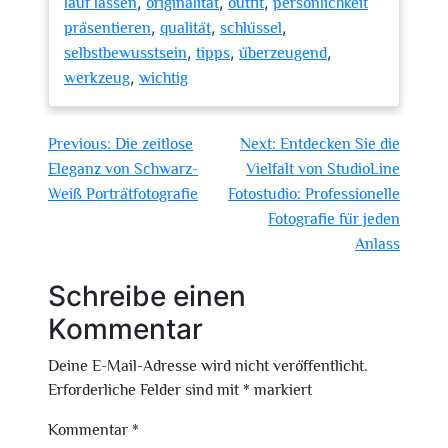
,
,
,
lauf lassen
originalität
outfit
persönlichkeit
,
,
,
präsentieren
qualität
schlüssel
,
,
,
selbstbewusstsein
tipps
überzeugend
,
werkzeug
wichtig
Beitragsnavigation
Previous:
Die zeitlose
Next:
Entdecken Sie die
Eleganz von Schwarz-
Vielfalt von StudioLine
Weiß Porträtfotografie
Fotostudio: Professionelle
Fotografie für jeden
Anlass
Schreibe einen
Kommentar
Deine E-Mail-Adresse wird nicht veröffentlicht.
Erforderliche Felder sind mit
*
markiert
Kommentar
*