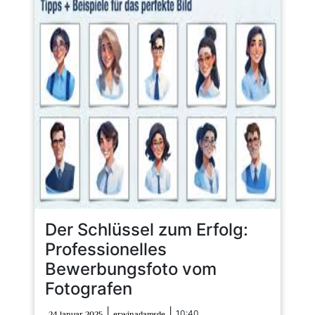
Der Schlüssel zum Erfolg:
Professionelles
Bewerbungsfoto vom
Fotografen
24
erwinadamsde
|
|
10:40
24 Januar 2025
erwinadamsde