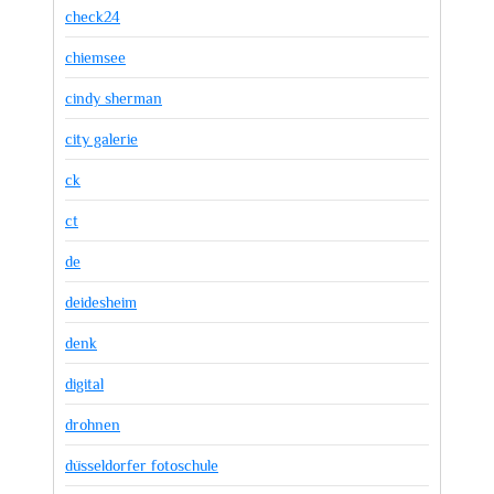
check24
chiemsee
cindy sherman
city galerie
ck
ct
de
deidesheim
denk
digital
drohnen
düsseldorfer fotoschule