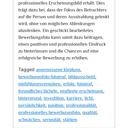
professionelles Erscheinungsbild erhält. Dies
trägt dazu bei, dass der Fokus des Betrachters
auf die Person und deren Ausstrahlung gelenkt
wird, ohne von möglichen Ablenkungen
abzulenken. Ein geschickt bearbeitetes
Bewerbungsfoto kann somit dazu beitragen,
einen positiven und professionellen Eindruck
zu hinterlassen und die Chancen auf eine
erfolgreiche Bewerbung zu erhöhen.
Tagged
,
angemessene kleidung
,
,
bewerbungsfoto fotograf
bildausschnitt
,
,
,
einfühlungsvermögen
erfolg
fotograf
,
,
freundliches lächeln
gepflegte erscheinung
,
,
,
,
hintergrund
investition
karriere
licht
,
,
,
persönlichkeit
position
professionalität
,
,
professionelles bewerbungsfoto
qualität
,
,
schwächen
seriosität
stärken