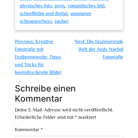
,
,
,
physisches foto
preis
romantisches bild
,
schnelllebig und digital
spontaner
,
schnappschuss
zauber
Beitragsnavigation
Previous:
Kreative
Next:
Die faszinierende
Fotografie mit
Welt der Andy Warhol
Festbrennweite: Tipps
Fotografie
und Tricks für
beeindruckende Bilder
Schreibe einen
Kommentar
Deine E-Mail-Adresse wird nicht veröffentlicht.
Erforderliche Felder sind mit
*
markiert
Kommentar
*