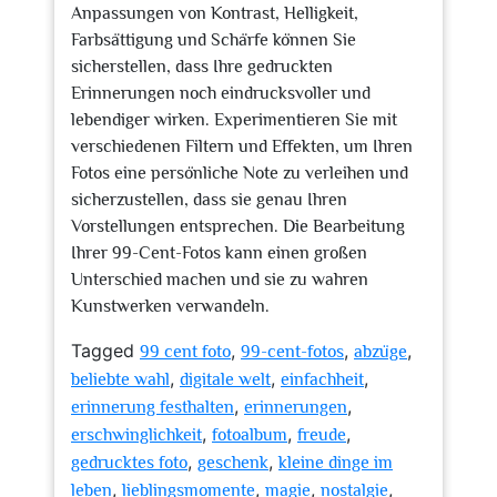
Anpassungen von Kontrast, Helligkeit,
Farbsättigung und Schärfe können Sie
sicherstellen, dass Ihre gedruckten
Erinnerungen noch eindrucksvoller und
lebendiger wirken. Experimentieren Sie mit
verschiedenen Filtern und Effekten, um Ihren
Fotos eine persönliche Note zu verleihen und
sicherzustellen, dass sie genau Ihren
Vorstellungen entsprechen. Die Bearbeitung
Ihrer 99-Cent-Fotos kann einen großen
Unterschied machen und sie zu wahren
Kunstwerken verwandeln.
Tagged
,
,
,
99 cent foto
99-cent-fotos
abzüge
,
,
,
beliebte wahl
digitale welt
einfachheit
,
,
erinnerung festhalten
erinnerungen
,
,
,
erschwinglichkeit
fotoalbum
freude
,
,
gedrucktes foto
geschenk
kleine dinge im
,
,
,
,
leben
lieblingsmomente
magie
nostalgie