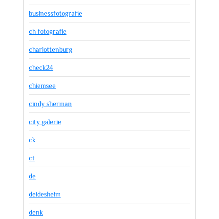
businessfotografie
ch fotografie
charlottenburg
check24
chiemsee
cindy sherman
city galerie
ck
ct
de
deidesheim
denk