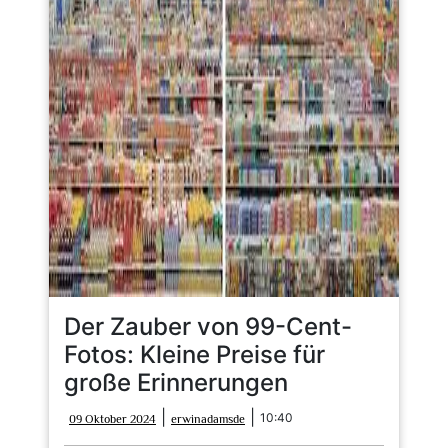
Der Zauber von 99-Cent-
Fotos: Kleine Preise für
große Erinnerungen
09
erwinadamsde
|
|
10:40
09 Oktober 2024
erwinadamsde
Oktober