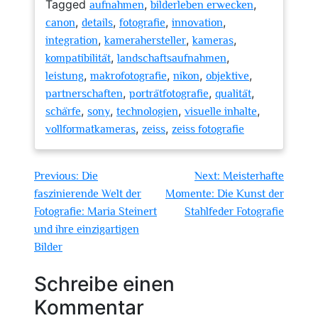
Tagged
,
,
aufnahmen
bilderleben erwecken
,
,
,
,
canon
details
fotografie
innovation
,
,
,
integration
kamerahersteller
kameras
,
,
kompatibilität
landschaftsaufnahmen
,
,
,
,
leistung
makrofotografie
nikon
objektive
,
,
,
partnerschaften
porträtfotografie
qualität
,
,
,
,
schärfe
sony
technologien
visuelle inhalte
,
,
vollformatkameras
zeiss
zeiss fotografie
Beitragsnavigation
Previous:
Die
Next:
Meisterhafte
faszinierende Welt der
Momente: Die Kunst der
Fotografie: Maria Steinert
Stahlfeder Fotografie
und ihre einzigartigen
Bilder
Schreibe einen
Kommentar