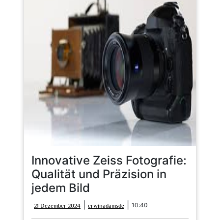
Innovative Zeiss Fotografie:
Qualität und Präzision in
jedem Bild
21
erwinadamsde
|
|
10:40
21 Dezember 2024
erwinadamsde
Dezember