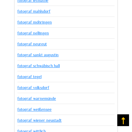
fotograf letmathe
fotograf mahlsdorf
fotograf möhringen
fotograf nellingen
fotograf neureut
fotograf sankt augustin
fotograf schwäbisch hall
fotograf tegel
fotograf volksdorf
fotograf warnemünde
fotograf weißensee
fotograf wiener neustadt
Na
fotograf wittlich