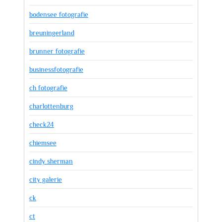
bodensee fotografie
breuningerland
brunner fotografie
businessfotografie
ch fotografie
charlottenburg
check24
chiemsee
cindy sherman
city galerie
ck
ct