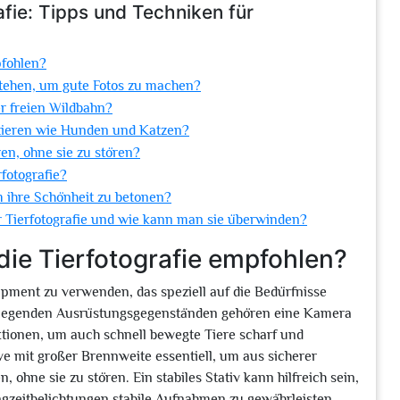
afie: Tipps und Techniken für
pfohlen?
stehen, um gute Fotos zu machen?
er freien Wildbahn?
ustieren wie Hunden und Katzen?
ren, ohne sie zu stören?
fotografie?
m ihre Schönheit zu betonen?
r Tierfotografie und wie kann man sie überwinden?
die Tierfotografie empfohlen?
ipment zu verwenden, das speziell auf die Bedürfnisse
rundlegenden Ausrüstungsgegenständen gehören eine Kamera
tionen, um auch schnell bewegte Tiere scharf und
ve mit großer Brennweite essentiell, um aus sicherer
ne sie zu stören. Ein stabiles Stativ kann hilfreich sein,
ngzeitbelichtungen stabile Aufnahmen zu gewährleisten.