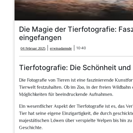
Die Magie der Tierfotografie: Fas
eingefangen
04
erwinadamsde
|
|
10:40
04 Februar 2025
erwinadamsde
Februar
2025
Tierfotografie: Die Schönheit und
Die Fotografie von Tieren ist eine faszinierende Kunstfor
Tierwelt festzuhalten. Ob im Zoo, in der freien Wildbahn
Möglichkeiten für beeindruckende Aufnahmen.
Ein wesentlicher Aspekt der Tierfotografie ist es, das Ve
Tier hat seine eigene Einzigartigkeit, die durch geschi
majestätischen Löwen über verspielte Welpen bis hin zu 
Geschichte.