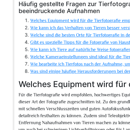
Häufig gestellte Fragen zur Tierfotogr
beeindruckende Aufnahmen
Welches Equipment wird für die Tierfotografie em
Wie kann ich das Verhalten von Tieren besser ver
Welche sind die besten Orte für Tierfotografie in d
Gibt es spezielle Tipps für die Fotografie von Ha
Wie kann ich Tiere auf natürliche Weise fotografie
Welche Kameraeinstellungen sind ideal für die Tier
Wie bearbeite ich Tierfotos nach der Aufnahme, u
Was sind einige häufige Herausforderungen bei de
Welches Equipment wird für 
Für die Tierfotografie wird empfohlen, hochwertiges Equ
dieser Art der Fotografie zugeschnitten ist. Zu den g
mit schnellen Verschlusszeiten und guten Autofokusfunk
detailreich festhalten zu können. Zudem sind Teleobjekti
Entfernung Nahaufnahmen von Tieren machen zu können, oh
um auch bei schwierigen Lichtverhältnissen oder für La