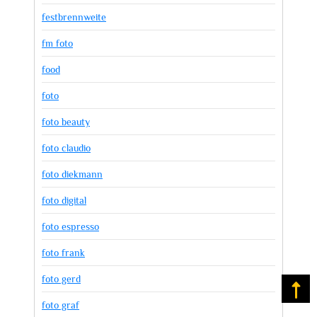
festbrennweite
fm foto
food
foto
foto beauty
foto claudio
foto diekmann
foto digital
foto espresso
foto frank
foto gerd
Na
foto graf