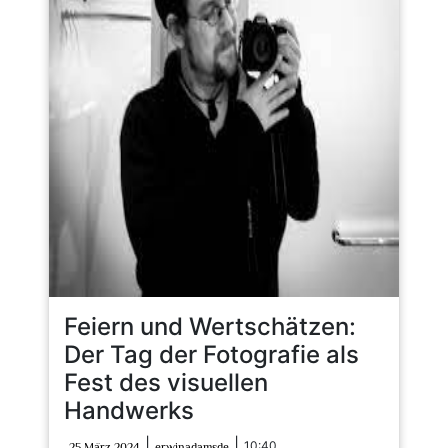
Feiern und Wertschätzen:
Der Tag der Fotografie als
Fest des visuellen
Handwerks
25
erwinadamsde
|
|
10:40
25 März 2024
erwinadamsde