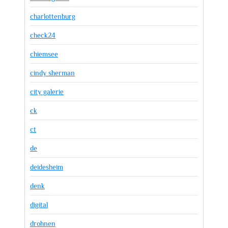
charlottenburg
check24
chiemsee
cindy sherman
city galerie
ck
ct
de
deidesheim
denk
digital
drohnen