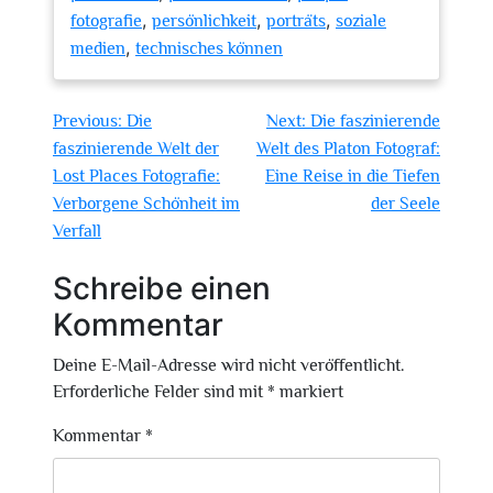
,
,
,
fotografie
persönlichkeit
porträts
soziale
,
medien
technisches können
Beitragsnavigation
Previous:
Die
Next:
Die faszinierende
faszinierende Welt der
Welt des Platon Fotograf:
Lost Places Fotografie:
Eine Reise in die Tiefen
Verborgene Schönheit im
der Seele
Verfall
Schreibe einen
Kommentar
Deine E-Mail-Adresse wird nicht veröffentlicht.
Erforderliche Felder sind mit
*
markiert
Kommentar
*