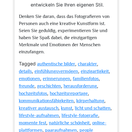
entwickeln Sie Ihren eigenen Stil.
Denken Sie daran, dass das Fotografieren von
Personen auch eine kreative Kunstform ist.
Seien Sie geduldig, experimentieren Sie und
haben Sie Spaß dabei, die einzigartigen
Merkmale und Emotionen der Menschen
einzufangen.
Tagged
,
,
authentische bilder
charakter
,
,
,
details
einfühlungsvermögen
einzigartigkeit
,
,
,
emotionen
erinnerungen
familienfotos
,
,
,
freunde
geschichten
herausforderung
,
,
hochzeitsfotos
hochzeitsreportage
,
,
kommunikationsfähigkeiten
körperhaltung
,
,
,
kreativer austausch
kunst
licht und schatten
,
,
lifestyle-aufnahmen
lifestyle-fotografie
,
,
momente fest
natürliche schönheit
online-
,
,
plattformen
paaraufnahmen
people