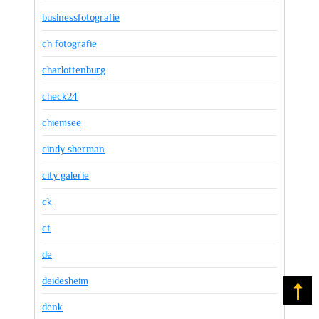
businessfotografie
ch fotografie
charlottenburg
check24
chiemsee
cindy sherman
city galerie
ck
ct
de
deidesheim
Na
denk