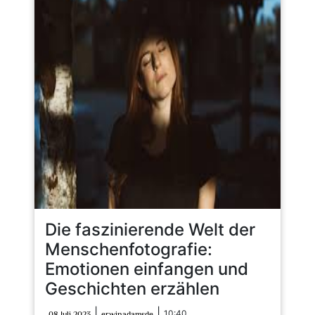
Die faszinierende Welt der
Menschenfotografie:
Emotionen einfangen und
Geschichten erzählen
08
erwinadamsde
|
|
10:40
08 Juli 2023
erwinadamsde