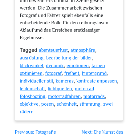
und des Fahrers optimal in Szene gesetzt
werden. Die Zusammenarbeit zwischen
Fotograf und Fahrer spielt ebenfalls eine
entscheidende Rolle für den reibungslosen
Ablauf und das Erreichen erstklassiger
Ergebnisse.
Tagged
,
,
abenteuerlust
atmosphäre
,
,
ausrüstung
bearbeitung der bilder
,
,
,
blickwinkel
dynamik
emotionen
farben
,
,
,
,
optimieren
fotograf
freiheit
hintergrund
,
,
,
individueller stil
kameras
kontraste anpassen
,
,
leidenschaft
lichtquellen
motorrad
,
,
,
fotoshooting
motorradfahren
motorrads
,
,
,
,
objektive
posen
schönheit
stimmung
zwei
rädern
Beitragsnavigation
Previous:
Fotografie
Next:
Die Kunst des