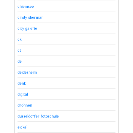
chiemsee
cindy sherman
city galerie
ck
ct
de
deidesheim
denk
digital
drohnen
düsseldorfer fotoschule
eickel