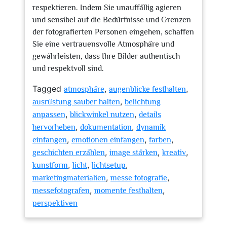
respektieren. Indem Sie unauffällig agieren
und sensibel auf die Bedürfnisse und Grenzen
der fotografierten Personen eingehen, schaffen
Sie eine vertrauensvolle Atmosphäre und
gewährleisten, dass Ihre Bilder authentisch
und respektvoll sind.
Tagged
,
,
atmosphäre
augenblicke festhalten
,
ausrüstung sauber halten
belichtung
,
,
anpassen
blickwinkel nutzen
details
,
,
hervorheben
dokumentation
dynamik
,
,
,
einfangen
emotionen einfangen
farben
,
,
,
geschichten erzählen
image stärken
kreativ
,
,
,
kunstform
licht
lichtsetup
,
,
marketingmaterialien
messe fotografie
,
,
messefotografen
momente festhalten
perspektiven