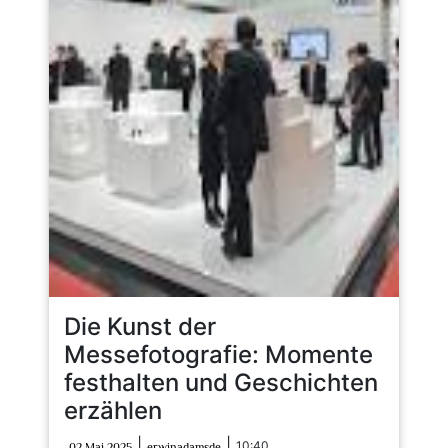
Die Kunst der
Messefotografie: Momente
festhalten und Geschichten
erzählen
02
erwinadamsde
|
|
10:40
02 Mai 2025
erwinadamsde