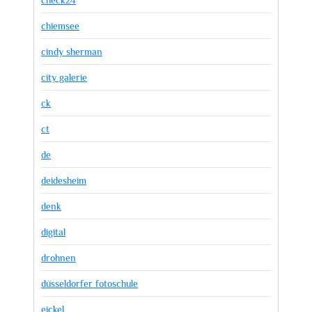
chiemsee
cindy sherman
city galerie
ck
ct
de
deidesheim
denk
digital
drohnen
düsseldorfer fotoschule
eickel