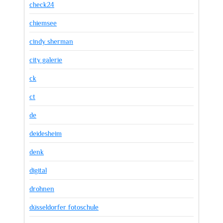
check24
chiemsee
cindy sherman
city galerie
ck
ct
de
deidesheim
denk
digital
drohnen
düsseldorfer fotoschule