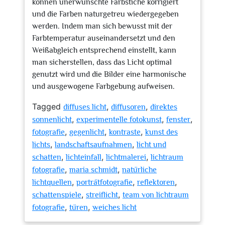
können unerwünschte Farbstiche korrigiert
und die Farben naturgetreu wiedergegeben
werden. Indem man sich bewusst mit der
Farbtemperatur auseinandersetzt und den
Weißabgleich entsprechend einstellt, kann
man sicherstellen, dass das Licht optimal
genutzt wird und die Bilder eine harmonische
und ausgewogene Farbgebung aufweisen.
Tagged
,
,
diffuses licht
diffusoren
direktes
,
,
,
sonnenlicht
experimentelle fotokunst
fenster
,
,
,
fotografie
gegenlicht
kontraste
kunst des
,
,
lichts
landschaftsaufnahmen
licht und
,
,
,
schatten
lichteinfall
lichtmalerei
lichtraum
,
,
fotografie
maria schmidt
natürliche
,
,
,
lichtquellen
porträtfotografie
reflektoren
,
,
schattenspiele
streiflicht
team von lichtraum
,
,
fotografie
türen
weiches licht