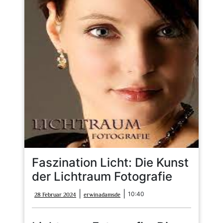
Faszination Licht: Die Kunst
der Lichtraum Fotografie
28
erwinadamsde
|
|
10:40
28 Februar 2024
erwinadamsde
Februar
2024