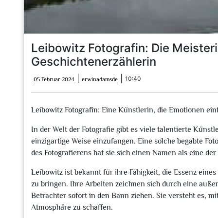
Leibowitz Fotografin: Die Meister
Geschichtenerzählerin
05
erwinadamsde
|
|
10:40
05 Februar 2024
erwinadamsde
Februar
2024
Leibowitz Fotografin: Eine Künstlerin, die Emotionen ein
In der Welt der Fotografie gibt es viele talentierte Kün
einzigartige Weise einzufangen. Eine solche begabte Fotog
des Fotografierens hat sie sich einen Namen als eine de
Leibowitz ist bekannt für ihre Fähigkeit, die Essenz ei
zu bringen. Ihre Arbeiten zeichnen sich durch eine auße
Betrachter sofort in den Bann ziehen. Sie versteht es, mi
Atmosphäre zu schaffen.