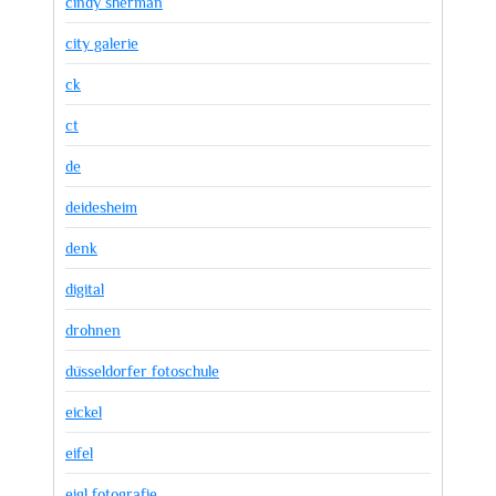
cindy sherman
city galerie
ck
ct
de
deidesheim
denk
digital
drohnen
düsseldorfer fotoschule
eickel
eifel
eigl fotografie