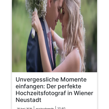
Unvergessliche Momente
einfangen: Der perfekte
Hochzeitsfotograf in Wiener
Neustadt
20
erwinadamsde
|
|
10:40
20 Juni 2026
erwinadamsde