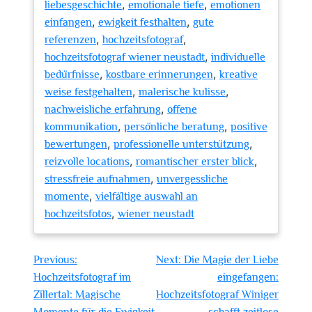
,
,
liebesgeschichte
emotionale tiefe
emotionen
,
,
einfangen
ewigkeit festhalten
gute
,
,
referenzen
hochzeitsfotograf
,
hochzeitsfotograf wiener neustadt
individuelle
,
,
bedürfnisse
kostbare erinnerungen
kreative
,
,
weise festgehalten
malerische kulisse
,
nachweisliche erfahrung
offene
,
,
kommunikation
persönliche beratung
positive
,
,
bewertungen
professionelle unterstützung
,
,
reizvolle locations
romantischer erster blick
,
stressfreie aufnahmen
unvergessliche
,
momente
vielfältige auswahl an
,
hochzeitsfotos
wiener neustadt
Beitragsnavigation
Previous:
Next:
Die Magie der Liebe
Hochzeitsfotograf im
eingefangen:
Zillertal: Magische
Hochzeitsfotograf Winiger