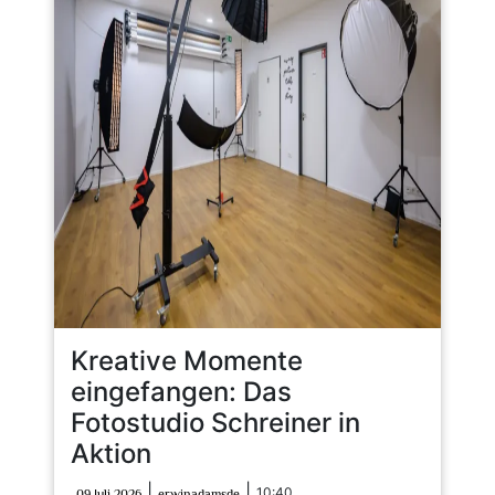
Kreative Momente
eingefangen: Das
Fotostudio Schreiner in
Aktion
09
erwinadamsde
|
|
10:40
09 Juli 2026
erwinadamsde