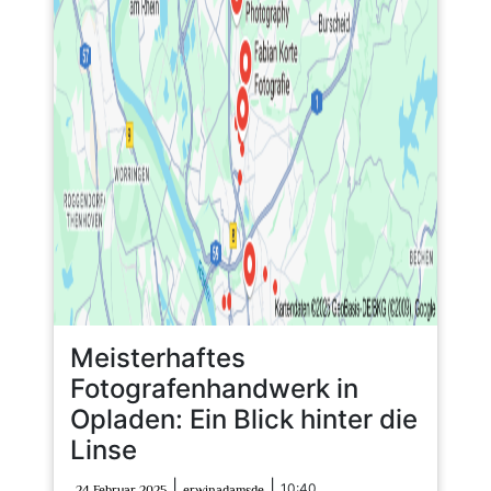
Meisterhaftes
Fotografenhandwerk in
Opladen: Ein Blick hinter die
Linse
24
erwinadamsde
|
|
10:40
24 Februar 2025
erwinadamsde