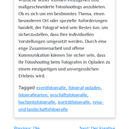
Wünsche seiner Kunden einzugehen und
maßgeschneiderte Fotoshootings anzubieten.
Ob es sich um ein bestimmtes Thema, einen
besonderen Ort oder spezielle Anforderungen
handelt, der Fotograf wird sein Bestes tun, um
sicherzustellen, dass Ihre individuellen
Vorstellungen umgesetzt werden. Durch eine
enge Zusammenarbeit und offene
Kommunikation können Sie sicher sein, dass
Ihr Fotoshooting beim Fotografen in Opladen zu
einem einzigartigen und unvergesslichen
Erlebnis wird.
Tagged
,
,
eventfotografie
fotograf opladen
,
,
fotografiearten
geschäftsfotografie
,
,
hochzeitsfotografie
porträtfotografie
reise-
und landschaftsfotografie
Beitragsnavigation
Previous:
Die
Next:
Der kreative