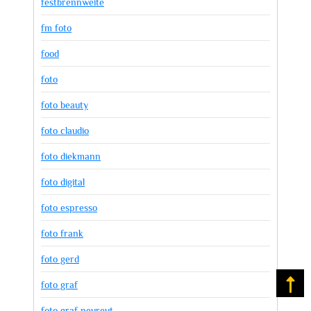
festbrennweite
fm foto
food
foto
foto beauty
foto claudio
foto diekmann
foto digital
foto espresso
foto frank
foto gerd
foto graf
Na
foto graf neureut