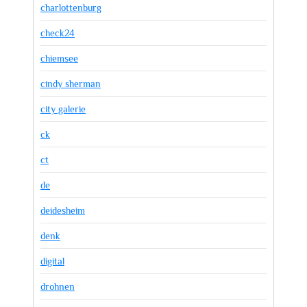
charlottenburg
check24
chiemsee
cindy sherman
city galerie
ck
ct
de
deidesheim
denk
digital
drohnen