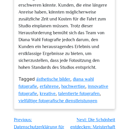
erschweren könnte. Kunden, die eine längere
Anreise haben, könnten möglicherweise
zusätzliche Zeit und Kosten für die Fahrt zum
Studio einplanen müssen. Trotz dieser
Herausforderung bemüht sich das Team von
Diana Wahl Fotografie jedoch darum, den
Kunden ein herausragendes Erlebnis und
erstklassige Ergebnisse zu bieten, um
sicherzustellen, dass jede Fotositzung den
hohen Standards des Studios entspricht.
Tagged
,
ästhetische bilder
diana wahl
,
,
,
fotografie
erfahrene
hochwertige
innovative
,
,
,
fotografie
kreative
talentierte fotografen
vielfältige fotografische dienstleistungen
Beitragsnavigation
Previous:
Next:
Die Schönheit
Datenschutzerklärung für
entdecken: Meisterhaft