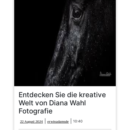
Entdecken Sie die kreative
Welt von Diana Wahl
Fotografie
22
erwinadamsde
|
|
10:40
22 August 2024
erwinadamsde
August