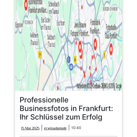
Professionelle
Businessfotos in Frankfurt:
Ihr Schlüssel zum Erfolg
15
erwinadamsde
|
|
10:40
15 Mai 2025
erwinadamsde
Mai