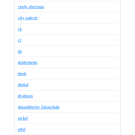
cindy sherman
city galerie
ck
ct
de
deidesheim
denk
digital
drohnen
düsseldorfer fotoschule
eickel
eifel