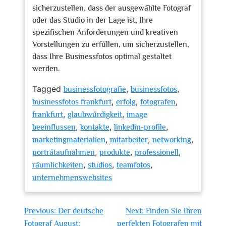
sicherzustellen, dass der ausgewählte Fotograf
oder das Studio in der Lage ist, Ihre
spezifischen Anforderungen und kreativen
Vorstellungen zu erfüllen, um sicherzustellen,
dass Ihre Businessfotos optimal gestaltet
werden.
Tagged
,
,
businessfotografie
businessfotos
,
,
,
businessfotos frankfurt
erfolg
fotografen
,
,
frankfurt
glaubwürdigkeit
image
,
,
,
beeinflussen
kontakte
linkedin-profile
,
,
,
marketingmaterialien
mitarbeiter
networking
,
,
,
porträtaufnahmen
produkte
professionell
,
,
,
räumlichkeiten
studios
teamfotos
unternehmenswebsites
Beitragsnavigation
Previous:
Der deutsche
Next:
Finden Sie Ihren
Fotograf August:
perfekten Fotografen mit