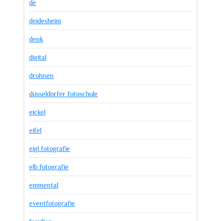
de
deidesheim
denk
digital
drohnen
düsseldorfer fotoschule
eickel
eifel
eigl fotografie
elb fotografie
emmental
eventfotografie