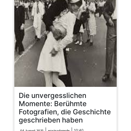
Die unvergesslichen
Momente: Berühmte
Fotografien, die Geschichte
geschrieben haben
04
erwinadamsde
|
|
10:40
04 August 2025
erwinadamsde