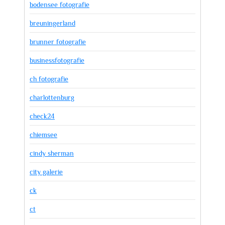
bodensee fotografie
breuningerland
brunner fotografie
businessfotografie
ch fotografie
charlottenburg
check24
chiemsee
cindy sherman
city galerie
ck
ct