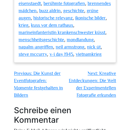
,
,
eisenstaedt
berühmte fotografien
brennendes
,
,
,
mädchen
buzz aldrin
geschichte
grüne
,
,
,
augen
historische relevanz
ikonische bilder
,
,
krieg
kuss vor dem rathaus
,
marineinfanteristin krankenschwester küsst
,
,
menschheitsgeschichte
mondlandung
,
,
,
napalm-angriffen
neil armstrong
nick út
,
,
steve mccurry
v-j day 1945
vietnamkrieg
Beitragsnavigation
Previous:
Die Kunst der
Next:
Kreative
Eventfotografen:
Entdeckungen: Die Welt
Momente festgehalten in
der Experimentellen
Bildern
Fotografie erkunden
Schreibe einen
Kommentar