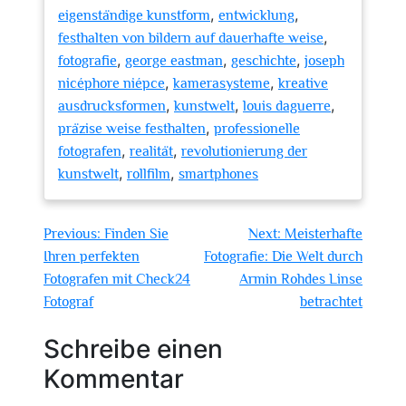
,
,
eigenständige kunstform
entwicklung
,
festhalten von bildern auf dauerhafte weise
,
,
,
fotografie
george eastman
geschichte
joseph
,
,
nicéphore niépce
kamerasysteme
kreative
,
,
,
ausdrucksformen
kunstwelt
louis daguerre
,
präzise weise festhalten
professionelle
,
,
fotografen
realität
revolutionierung der
,
,
kunstwelt
rollfilm
smartphones
Beitragsnavigation
Previous:
Finden Sie
Next:
Meisterhafte
Ihren perfekten
Fotografie: Die Welt durch
Fotografen mit Check24
Armin Rohdes Linse
Fotograf
betrachtet
Schreibe einen
Kommentar