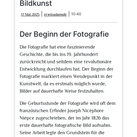
Bildkunst
17
erwinadamsde
|
|
10:40
17 Mai 2025
erwinadamsde
Mai
2025
Der Beginn der Fotografie
Die Fotografie hat eine faszinierende
Geschichte, die bis ins 19. Jahrhundert
zurückreicht und seitdem eine revolutionäre
Entwicklung durchlaufen hat. Der Beginn der
Fotografie markiert einen Wendepunkt in der
Kunstwelt, da es erstmals möglich wurde,
Bilder auf dauerhafte Weise festzuhalten.
Die Geburtsstunde der Fotografie wird oft dem
französischen Erfinder Joseph Nicéphore
Niépce zugeschrieben, der im Jahr 1826 das
erste dauerhafte fotografische Bild aufnahm.
Seine Arbeit legte den Grundstein für die