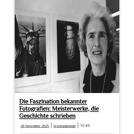
Die Faszination bekannter
Fotografien: Meisterwerke, die
Geschichte schrieben
26
erwinadamsde
|
|
10:40
26 November 2025
erwinadamsde
November