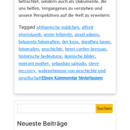
betrachtet, sondern auch als Dokumente, die
uns helfen, Vergangenes zu verstehen und
unsere Perspektiven auf die Welt zu erweitern.
Tagged
,
afghanische mädchen
alfred
,
,
,
eisenstaedt
annie leibovitz
ansel adams
,
,
,
bekannte fotografien
der kuss
dorothea lange
,
,
,
fotografen
geschichte
henri cartier-bresson
,
,
historische bedeutung
ikonische bilder
,
,
migrant mother
sebastião salgado
steve
,
mccurry
wahrnehmung von geschichte und
gesellschaft
Einen Kommentar hinterlassen
zu
Die
Faszination
bekannter
Suchen
Fotografien:
Meisterwerke,
Neueste Beiträge
die