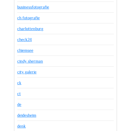
businessfotografie
ch fotografie
charlottenburg
check24
chiemsee
cindy sherman
city galerie
ck
ct
de
deidesheim
denk