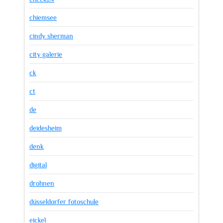
chiemsee
cindy sherman
city galerie
ck
ct
de
deidesheim
denk
digital
drohnen
düsseldorfer fotoschule
eickel