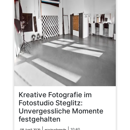
Kreative Fotografie im
Fotostudio Steglitz:
Unvergessliche Momente
festgehalten
08
erwinadamsde
|
|
10:40
08 April 2026
erwinadamsde