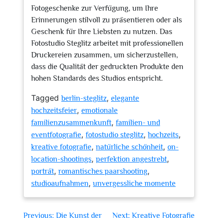
Fotogeschenke zur Verfügung, um Ihre
Erinnerungen stilvoll zu präsentieren oder als
Geschenk für Ihre Liebsten zu nutzen. Das
Fotostudio Steglitz arbeitet mit professionellen
Druckereien zusammen, um sicherzustellen,
dass die Qualität der gedruckten Produkte den
hohen Standards des Studios entspricht.
Tagged
,
berlin-steglitz
elegante
,
hochzeitsfeier
emotionale
,
familienzusammenkunft
familien- und
,
,
,
eventfotografie
fotostudio steglitz
hochzeits
,
,
kreative fotografie
natürliche schönheit
on-
,
,
location-shootings
perfektion angestrebt
,
,
porträt
romantisches paarshooting
,
studioaufnahmen
unvergessliche momente
Beitragsnavigation
Previous:
Die Kunst der
Next:
Kreative Fotografie