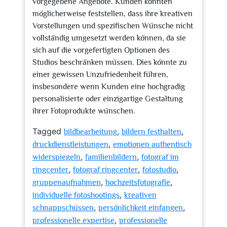
vorgegebene Angebote. Kunden könnten
möglicherweise feststellen, dass ihre kreativen
Vorstellungen und spezifischen Wünsche nicht
vollständig umgesetzt werden können, da sie
sich auf die vorgefertigten Optionen des
Studios beschränken müssen. Dies könnte zu
einer gewissen Unzufriedenheit führen,
insbesondere wenn Kunden eine hochgradig
personalisierte oder einzigartige Gestaltung
ihrer Fotoprodukte wünschen.
Tagged
,
,
bildbearbeitung
bildern festhalten
,
druckdienstleistungen
emotionen authentisch
,
,
widerspiegeln
familienbildern
fotograf im
,
,
,
ringcenter
fotograf ringcenter
fotostudio
,
,
gruppenaufnahmen
hochzeitsfotografie
,
individuelle fotoshootings
kreativen
,
,
schnappschüssen
persönlichkeit einfangen
,
professionelle expertise
professionelle