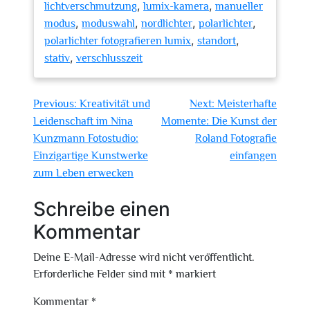
,
,
lichtverschmutzung
lumix-kamera
manueller
,
,
,
,
modus
moduswahl
nordlichter
polarlichter
,
,
polarlichter fotografieren lumix
standort
,
stativ
verschlusszeit
Beitragsnavigation
Previous:
Kreativität und
Next:
Meisterhafte
Leidenschaft im Nina
Momente: Die Kunst der
Kunzmann Fotostudio:
Roland Fotografie
Einzigartige Kunstwerke
einfangen
zum Leben erwecken
Schreibe einen
Kommentar
Deine E-Mail-Adresse wird nicht veröffentlicht.
Erforderliche Felder sind mit
*
markiert
Kommentar
*