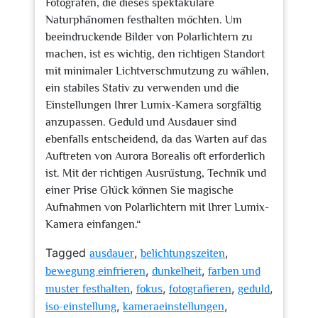
Fotografen, die dieses spektakuläre
Naturphänomen festhalten möchten. Um
beeindruckende Bilder von Polarlichtern zu
machen, ist es wichtig, den richtigen Standort
mit minimaler Lichtverschmutzung zu wählen,
ein stabiles Stativ zu verwenden und die
Einstellungen Ihrer Lumix-Kamera sorgfältig
anzupassen. Geduld und Ausdauer sind
ebenfalls entscheidend, da das Warten auf das
Auftreten von Aurora Borealis oft erforderlich
ist. Mit der richtigen Ausrüstung, Technik und
einer Prise Glück können Sie magische
Aufnahmen von Polarlichtern mit Ihrer Lumix-
Kamera einfangen.“
Tagged
,
,
ausdauer
belichtungszeiten
,
,
bewegung einfrieren
dunkelheit
farben und
,
,
,
,
muster festhalten
fokus
fotografieren
geduld
,
,
iso-einstellung
kameraeinstellungen