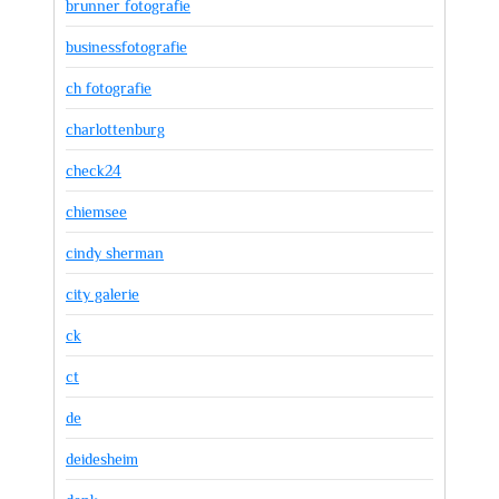
brunner fotografie
businessfotografie
ch fotografie
charlottenburg
check24
chiemsee
cindy sherman
city galerie
ck
ct
de
deidesheim