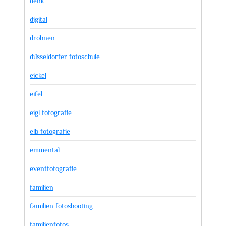
denk
digital
drohnen
düsseldorfer fotoschule
eickel
eifel
eigl fotografie
elb fotografie
emmental
eventfotografie
familien
familien fotoshooting
familienfotos