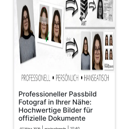
Professioneller Passbild
Fotograf in Ihrer Nähe:
Hochwertige Bilder für
offizielle Dokumente
07
erwinadamsde
|
|
10:40
07 März 2026
erwinadamsde