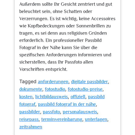
Außerdem sollte Ihr Gesicht zentriert und gut
beleuchtet sein, ohne Schatten oder
Verzerrungen. Es ist wichtig, keine Accessoires
wie Kopfbedeckungen oder Sonnenbrillen zu
tragen, es sei denn aus religiösen Gründen
erforderlich. Ein professioneller Passbild
Fotograf in der Nähe kann Sie über die
spezifischen Anforderungen informieren und
sicherstellen, dass Ihr Passfoto allen
Vorschriften entspricht.
Tagged
,
,
anforderungen
digitale passbilder
,
,
,
dokumente
fotostudio
fotostudio-preise
,
,
,
kosten
lichtbildausweis
offiziell
passbild
,
,
fotograf
passbild fotograf in der nähe
,
,
,
passbilder
passfoto
personalausweis
,
,
,
reisepass
terminvereinbarung
unterlagen
zeitrahmen