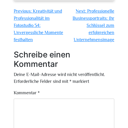
Beitragsnavigation
Previous:
Kreativität und
Next:
Professionelle
Professionalität im
Businessportraits: Ihr
Fotostudio 54:
Schlüssel zum
Unvergessliche Momente
erfolgreichen
festhalten
Unternehmensimage
Schreibe einen
Kommentar
Deine E-Mail-Adresse wird nicht veröffentlicht.
Erforderliche Felder sind mit
*
markiert
Kommentar
*