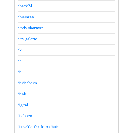
check24
chiemsee
cindy sherman
city galerie
ck
ct
de
deidesheim
denk
digital
drohnen
düsseldorfer fotoschule