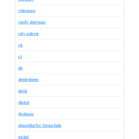
chiemsee
cindy sherman
city galerie
ck
ct
de
deidesheim
denk
digital
drohnen
düsseldorfer fotoschule
eickel