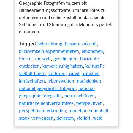
Geographic Fotografen nutzen oft
Bildbearbeitungssoftware, um ihre Fotos zu
optimieren und sicherzustellen, dass sie die
Schönheit und Stimmung des Moments perfekt
einfangen.
Tagged
,
,
beleuchtung
bessere zukunft
,
,
blickwinkeln experimentieren
emotionen
,
,
fenster zur welt
geschichten
horizonte
,
,
entdecken
kamera ruhig halten
kulturelle
,
,
,
,
vielfalt feiern
kulturen
kunst
künstler
,
,
,
landschaften
lebenswelten
nachdenken
,
national geographic fotograf
national
,
,
geographic fotografie
natur schützen
,
,
natürliche lichtverhältnisse
perspektiven
,
,
,
perspektiven erkunden
planeten
schönheit
,
,
,
stativ verwenden
tierarten
vielfalt
welt