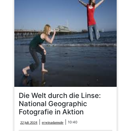
Die Welt durch die Linse:
National Geographic
Fotografie in Aktion
22
erwinadamsde
|
|
10:40
22 Juli 2024
erwinadamsde
Juli