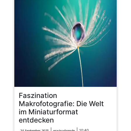
Faszination
Makrofotografie: Die Welt
im Miniaturformat
entdecken
24
erwinadamsde
|
|
10:40
24 September 2025
erwinadamsde