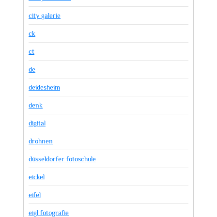
city galerie
ck
ct
de
deidesheim
denk
digital
drohnen
düsseldorfer fotoschule
eickel
eifel
eigl fotografie