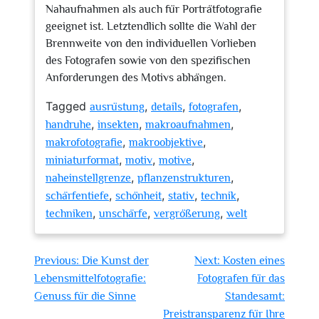
Nahaufnahmen als auch für Porträtfotografie
geeignet ist. Letztendlich sollte die Wahl der
Brennweite von den individuellen Vorlieben
des Fotografen sowie von den spezifischen
Anforderungen des Motivs abhängen.
Tagged
,
,
,
ausrüstung
details
fotografen
,
,
,
handruhe
insekten
makroaufnahmen
,
,
makrofotografie
makroobjektive
,
,
,
miniaturformat
motiv
motive
,
,
naheinstellgrenze
pflanzenstrukturen
,
,
,
,
schärfentiefe
schönheit
stativ
technik
,
,
,
techniken
unschärfe
vergrößerung
welt
Beitragsnavigation
Previous:
Die Kunst der
Next:
Kosten eines
Lebensmittelfotografie:
Fotografen für das
Genuss für die Sinne
Standesamt:
Preistransparenz für Ihre