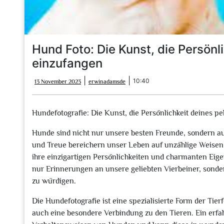
Hund Foto: Die Kunst, die Persönl
einzufangen
13
erwinadamsde
|
|
10:40
13 November 2023
erwinadamsde
November
2023
Hundefotografie: Die Kunst, die Persönlichkeit deines p
Hunde sind nicht nur unsere besten Freunde, sondern au
und Treue bereichern unser Leben auf unzählige Weisen.
ihre einzigartigen Persönlichkeiten und charmanten Eigen
nur Erinnerungen an unsere geliebten Vierbeiner, sonder
zu würdigen.
Die Hundefotografie ist eine spezialisierte Form der Tie
auch eine besondere Verbindung zu den Tieren. Ein erfa