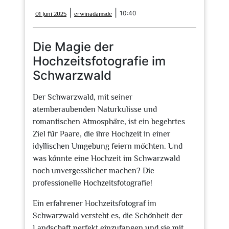
01
erwinadamsde
|
|
10:40
01 Juni 2025
erwinadamsde
Juni
2025
Die Magie der
Hochzeitsfotografie im
Schwarzwald
Der Schwarzwald, mit seiner
atemberaubenden Naturkulisse und
romantischen Atmosphäre, ist ein begehrtes
Ziel für Paare, die ihre Hochzeit in einer
idyllischen Umgebung feiern möchten. Und
was könnte eine Hochzeit im Schwarzwald
noch unvergesslicher machen? Die
professionelle Hochzeitsfotografie!
Ein erfahrener Hochzeitsfotograf im
Schwarzwald versteht es, die Schönheit der
Landschaft perfekt einzufangen und sie mit