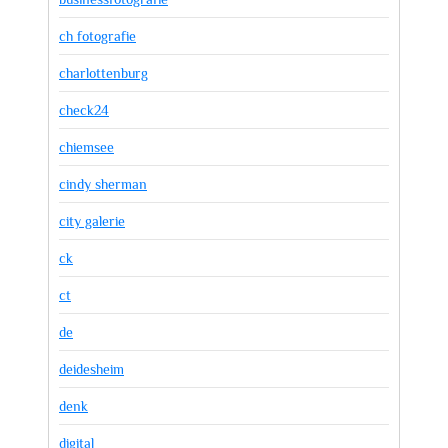
ch fotografie
charlottenburg
check24
chiemsee
cindy sherman
city galerie
ck
ct
de
deidesheim
denk
digital