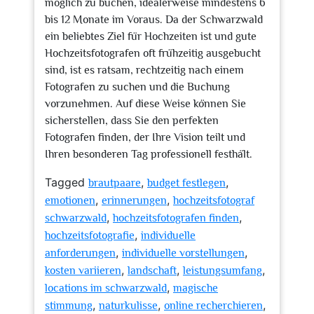
möglich zu buchen, idealerweise mindestens 6
bis 12 Monate im Voraus. Da der Schwarzwald
ein beliebtes Ziel für Hochzeiten ist und gute
Hochzeitsfotografen oft frühzeitig ausgebucht
sind, ist es ratsam, rechtzeitig nach einem
Fotografen zu suchen und die Buchung
vorzunehmen. Auf diese Weise können Sie
sicherstellen, dass Sie den perfekten
Fotografen finden, der Ihre Vision teilt und
Ihren besonderen Tag professionell festhält.
Tagged
,
,
brautpaare
budget festlegen
,
,
emotionen
erinnerungen
hochzeitsfotograf
,
,
schwarzwald
hochzeitsfotografen finden
,
hochzeitsfotografie
individuelle
,
,
anforderungen
individuelle vorstellungen
,
,
,
kosten variieren
landschaft
leistungsumfang
,
locations im schwarzwald
magische
,
,
,
stimmung
naturkulisse
online recherchieren