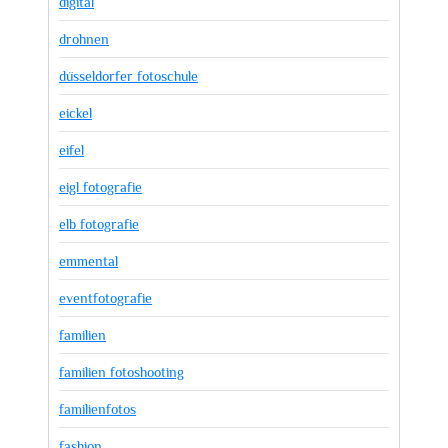
digital
drohnen
düsseldorfer fotoschule
eickel
eifel
eigl fotografie
elb fotografie
emmental
eventfotografie
familien
familien fotoshooting
familienfotos
fashion