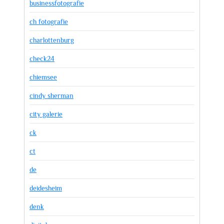
businessfotografie
ch fotografie
charlottenburg
check24
chiemsee
cindy sherman
city galerie
ck
ct
de
deidesheim
denk