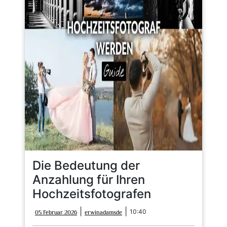
Die Bedeutung der
Anzahlung für Ihren
Hochzeitsfotografen
05
erwinadamsde
|
|
10:40
05 Februar 2026
erwinadamsde
Februar