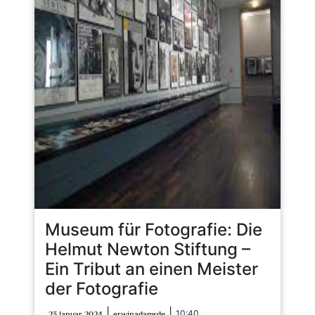
Museum für Fotografie: Die
Helmut Newton Stiftung –
Ein Tribut an einen Meister
der Fotografie
23
erwinadamsde
|
|
10:40
23 Januar 2024
erwinadamsde