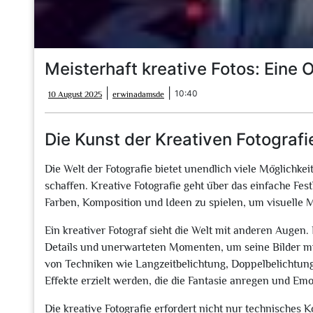
Meisterhaft kreative Fotos: Eine 
10
erwinadamsde
|
|
10:40
10 August 2025
erwinadamsde
August
2025
Die Kunst der Kreativen Fotografi
Die Welt der Fotografie bietet unendlich viele Möglichke
schaffen. Kreative Fotografie geht über das einfache Fe
Farben, Komposition und Ideen zu spielen, um visuelle 
Ein kreativer Fotograf sieht die Welt mit anderen Augen
Details und unerwarteten Momenten, um seine Bilder mi
von Techniken wie Langzeitbelichtung, Doppelbelichtung
Effekte erzielt werden, die die Fantasie anregen und Em
Die kreative Fotografie erfordert nicht nur technisches 