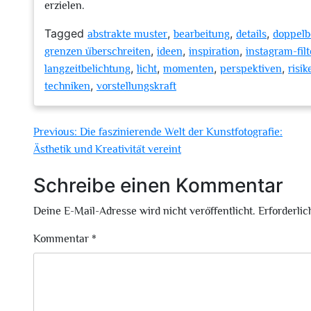
erzielen.
Tagged
,
,
,
abstrakte muster
bearbeitung
details
doppelb
,
,
,
grenzen überschreiten
ideen
inspiration
instagram-filt
,
,
,
,
langzeitbelichtung
licht
momenten
perspektiven
risi
,
techniken
vorstellungskraft
Beitragsnavigation
Previous:
Die faszinierende Welt der Kunstfotografie:
Ästhetik und Kreativität vereint
Schreibe einen Kommentar
Deine E-Mail-Adresse wird nicht veröffentlicht.
Erforderlic
Kommentar
*