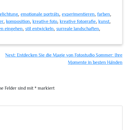
,
,
,
,
elichtung
emotionale porträts
experimentieren
farben
,
,
,
,
,
er
komposition
kreative foto
kreative fotografie
kunst
,
,
,
ken eingehen
stil entwickeln
surreale landschaften
Next:
Entdecken Sie die Magie von Fotostudio Sommer: Ihre
Momente in besten Händen
he Felder sind mit
*
markiert