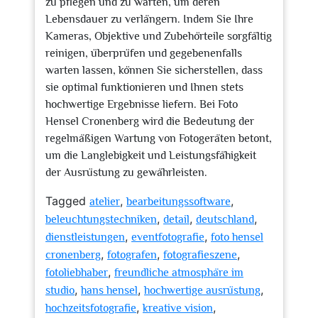
zu pflegen und zu warten, um deren
Lebensdauer zu verlängern. Indem Sie Ihre
Kameras, Objektive und Zubehörteile sorgfältig
reinigen, überprüfen und gegebenenfalls
warten lassen, können Sie sicherstellen, dass
sie optimal funktionieren und Ihnen stets
hochwertige Ergebnisse liefern. Bei Foto
Hensel Cronenberg wird die Bedeutung der
regelmäßigen Wartung von Fotogeräten betont,
um die Langlebigkeit und Leistungsfähigkeit
der Ausrüstung zu gewährleisten.
Tagged
,
,
atelier
bearbeitungssoftware
,
,
,
beleuchtungstechniken
detail
deutschland
,
,
dienstleistungen
eventfotografie
foto hensel
,
,
,
cronenberg
fotografen
fotografieszene
,
fotoliebhaber
freundliche atmosphäre im
,
,
,
studio
hans hensel
hochwertige ausrüstung
,
,
hochzeitsfotografie
kreative vision