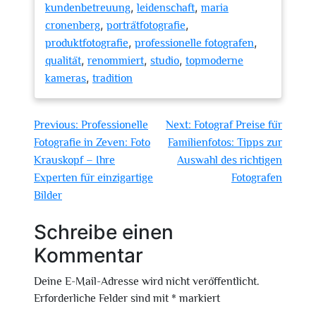
,
,
kundenbetreuung
leidenschaft
maria
,
,
cronenberg
porträtfotografie
,
,
produktfotografie
professionelle fotografen
,
,
,
qualität
renommiert
studio
topmoderne
,
kameras
tradition
Beitragsnavigation
Previous:
Professionelle
Next:
Fotograf Preise für
Fotografie in Zeven: Foto
Familienfotos: Tipps zur
Krauskopf – Ihre
Auswahl des richtigen
Experten für einzigartige
Fotografen
Bilder
Schreibe einen
Kommentar
Deine E-Mail-Adresse wird nicht veröffentlicht.
Erforderliche Felder sind mit
*
markiert