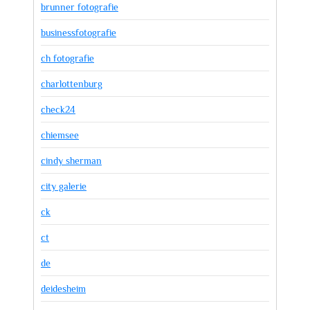
brunner fotografie
businessfotografie
ch fotografie
charlottenburg
check24
chiemsee
cindy sherman
city galerie
ck
ct
de
deidesheim