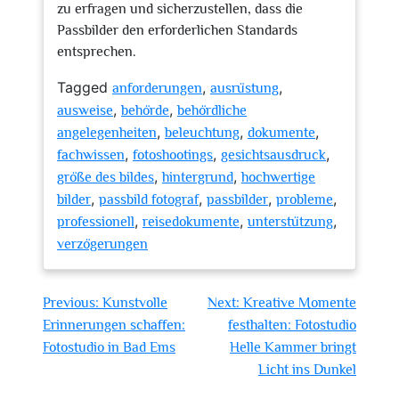
zu erfragen und sicherzustellen, dass die
Passbilder den erforderlichen Standards
entsprechen.
Tagged
,
,
anforderungen
ausrüstung
,
,
ausweise
behörde
behördliche
,
,
,
angelegenheiten
beleuchtung
dokumente
,
,
,
fachwissen
fotoshootings
gesichtsausdruck
,
,
größe des bildes
hintergrund
hochwertige
,
,
,
,
bilder
passbild fotograf
passbilder
probleme
,
,
,
professionell
reisedokumente
unterstützung
verzögerungen
Beitragsnavigation
Previous:
Kunstvolle
Next:
Kreative Momente
Erinnerungen schaffen:
festhalten: Fotostudio
Fotostudio in Bad Ems
Helle Kammer bringt
Licht ins Dunkel