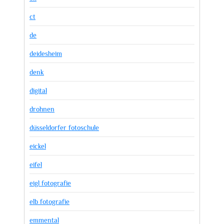
ct
de
deidesheim
denk
digital
drohnen
düsseldorfer fotoschule
eickel
eifel
eigl fotografie
elb fotografie
emmental