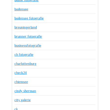
bodensee
bodensee fotografie
breuningerland
brunner fotografie
businessfotografie
ch fotografie
charlottenburg
check24
chiemsee
cindy sherman
city galerie
ck