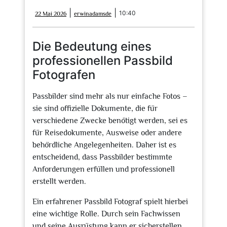
22
erwinadamsde
|
|
10:40
22 Mai 2026
erwinadamsde
Mai
2026
Die Bedeutung eines
professionellen Passbild
Fotografen
Passbilder sind mehr als nur einfache Fotos –
sie sind offizielle Dokumente, die für
verschiedene Zwecke benötigt werden, sei es
für Reisedokumente, Ausweise oder andere
behördliche Angelegenheiten. Daher ist es
entscheidend, dass Passbilder bestimmte
Anforderungen erfüllen und professionell
erstellt werden.
Ein erfahrener Passbild Fotograf spielt hierbei
eine wichtige Rolle. Durch sein Fachwissen
und seine Ausrüstung kann er sicherstellen,