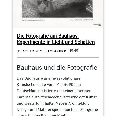
Die Fotografie am Bauhaus:
Experimente in Licht und Schatten
14
erwinadamsde
|
|
10:40
14 Dezember 2024
erwinadamsde
Dezember
2024
Bauhaus und die Fotografie
Das Bauhaus war eine revolutionäre
Kunstschule, die von 1919 bis 1933 in
Deutschland existierte und einen enormen
Einfluss auf verschiedene Bereiche der Kunst
und Gestaltung hatte. Neben Architektur,
Design und Malerei spielte auch die Fotografie
eine wichtige Rolle am Bauhaus.