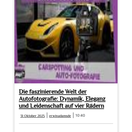
Die faszinierende Welt der
Autofotografie: Dynamik, Eleganz
und Leidenschaft auf vier Rädern
31
erwinadamsde
|
|
10:40
31 Oktober 2025
erwinadamsde
Oktober
2025