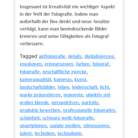
Insgesamt ist Kreativität ein wichtiger Aspekt
in der Welt der Fotografie. Indem man
außerhalb der Box denkt und neue Ansätze
verfolgt, kann man beeindruckende Bilder
kreieren und seine Fähigkeiten als Fotograf
verbessern.
Tagged
,
,
,
aktfotografie
details
digitalisierung
,
,
,
,
emotionen
erinnerungen
farben
fotograf
,
,
fotografie
geschäftliche zwecke
,
,
,
kameraqualität
kameras
kunst
,
,
,
,
landschaftsbilder
leben
leidenschaft
licht
,
,
marke präsentieren
momente
objektiv mit
,
,
,
großer blende
perspektiven
porträts
,
,
produkte bewerben
professionelle fotografen
,
,
schönheit
schwarz-weiß-fotografie
,
,
,
smartphones
soziale medien
stimmungen
,
,
,
talent
techniken
technologie