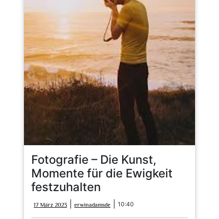
Fotografie – Die Kunst,
Momente für die Ewigkeit
festzuhalten
17
erwinadamsde
|
|
10:40
17 März 2023
erwinadamsde
März