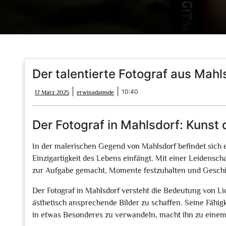
Der talentierte Fotograf aus Mahl
17
erwinadamsde
|
|
10:40
17 März 2025
erwinadamsde
März
2025
Der Fotograf in Mahlsdorf: Kunst 
In der malerischen Gegend von Mahlsdorf befindet sich ei
Einzigartigkeit des Lebens einfängt. Mit einer Leidenscha
zur Aufgabe gemacht, Momente festzuhalten und Geschic
Der Fotograf in Mahlsdorf versteht die Bedeutung von L
ästhetisch ansprechende Bilder zu schaffen. Seine Fähigk
in etwas Besonderes zu verwandeln, macht ihn zu einem 