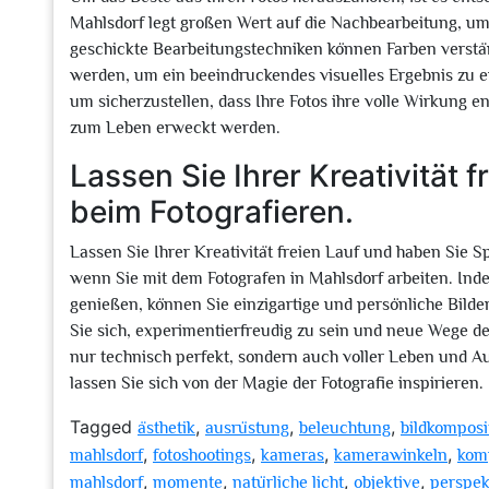
Mahlsdorf legt großen Wert auf die Nachbearbeitung, um 
geschickte Bearbeitungstechniken können Farben verstär
werden, um ein beeindruckendes visuelles Ergebnis zu erzi
um sicherzustellen, dass Ihre Fotos ihre volle Wirkung e
zum Leben erweckt werden.
Lassen Sie Ihrer Kreativität 
beim Fotografieren.
Lassen Sie Ihrer Kreativität freien Lauf und haben Sie S
wenn Sie mit dem Fotografen in Mahlsdorf arbeiten. Ind
genießen, können Sie einzigartige und persönliche Bilder
Sie sich, experimentierfreudig zu sein und neue Wege de
nur technisch perfekt, sondern auch voller Leben und A
lassen Sie sich von der Magie der Fotografie inspirieren.
Tagged
,
,
,
ästhetik
ausrüstung
beleuchtung
bildkomposi
,
,
,
,
mahlsdorf
fotoshootings
kameras
kamerawinkeln
kom
,
,
,
,
mahlsdorf
momente
natürliche licht
objektive
perspek