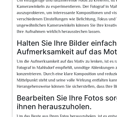
Um einzigartige und faszinierende Fotos zu kreieren, ist
Kamerawinkeln zu experimentieren. Der Fotograf in Mahl
auszuprobieren, um interessante Kompositionen und visue
verschiedenen Einstellungen wie Belichtung, Fokus und
ungewöhnlichen Kamerawinkeln können Sie Ihre kreativen
Ihre Aufnahmen wirklich herausstechen lassen.
Halten Sie Ihre Bilder einfac
Aufmerksamkeit auf das Moti
Um die Aufmerksamkeit auf das Motiv zu lenken, ist es ra
Fotograf in Mahlsdorf empfiehlt, unnötige Ablenkungen 
konzentrieren. Durch eine klare Komposition und reduzie
Mittelpunkt steht und seine volle Wirkung entfalten kann
Herangehensweise können Sie sicherstellen, dass Ihre Bi
Bearbeiten Sie Ihre Fotos sor
ihnen herauszuholen.
Um das Beste aus Ihren Fotos herauszuholen, ist es entsch