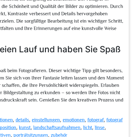
die Schönheit und Qualität der Bilder zu optimieren. Durch
kt, Kontraste verbessert und Details hervorgehoben
elen. Die sorgfältige Bearbeitung ist ein wichtiger Schritt,
ntfalten und Ihre Erinnerungen auf eine kunstvolle Weise
freien Lauf und haben Sie Spaß
paß beim Fotografieren. Dieser wichtige Tipp gilt besonders,
em Sie sich von Ihrer Fantasie leiten lassen und den Moment
 schaffen, die Ihre Persönlichkeit widerspiegeln. Erlauben
r Bildgestaltung zu erkunden – so werden Ihre Fotos nicht
usdruckskraft sein. Genießen Sie den kreativen Prozess und
,
,
,
,
,
tionen
details
einstellungen
emotionen
fotograf
fotograf
,
,
,
,
,
position
kunst
landschaftsaufnahmen
licht
linse
,
,
tiven
porträtsitzungen
zubehör