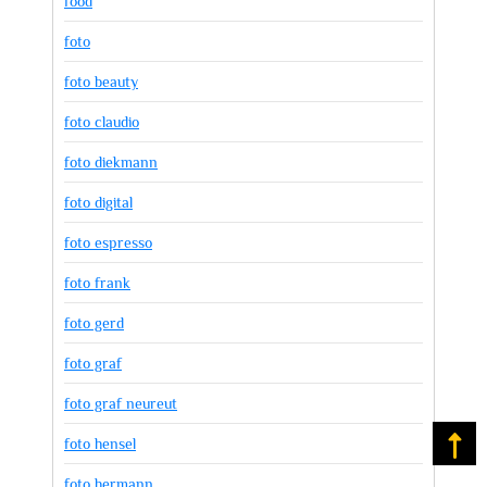
food
foto
foto beauty
foto claudio
foto diekmann
foto digital
foto espresso
foto frank
foto gerd
foto graf
foto graf neureut
foto hensel
Na
foto hermann