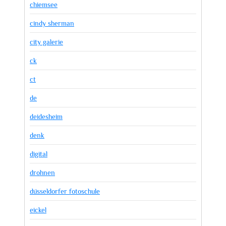
chiemsee
cindy sherman
city galerie
ck
ct
de
deidesheim
denk
digital
drohnen
düsseldorfer fotoschule
eickel