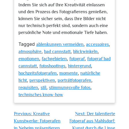
Indem Sie sich auf Ihre Kreativität einlassen
und den Prozess des Fotografierens genießen,
können Sie sicher sein, dass Ihre Bilder nicht
nur technisch perfekt sind, sondern auch eine
persönliche Note und emotionale Tiefe haben.
Tagged
,
,
ablenkungen vermeiden
accessoires
,
,
,
atmosphäre
bad cannstatt
blickwinkeln
,
,
,
emotionen
fachgebieten
fotograf
fotograf bad
,
,
,
cannstatt
fotoshootings
hintergrund
,
,
hochzeitsfotografen
momente
natürliche
,
,
,
licht
perspektiven
porträtfotografen
,
,
,
requisiten
stil
stimmungsvolle fotos
technisches know-how
Beitragsnavigation
Previous:
Kreative
Next:
Der talentierte
Kunstwerke: Fotografen
Fotograf aus Mahlsdorf:
in Neheim präsentieren
Kunst durch die Linse