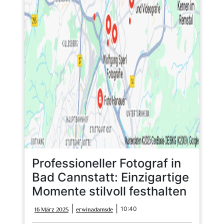
Professioneller Fotograf in
Bad Cannstatt: Einzigartige
Momente stilvoll festhalten
16
erwinadamsde
|
|
10:40
16 März 2025
erwinadamsde
März