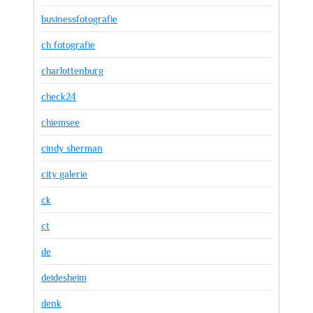
businessfotografie
ch fotografie
charlottenburg
check24
chiemsee
cindy sherman
city galerie
ck
ct
de
deidesheim
denk