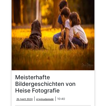
Meisterhafte
Bildergeschichten von
Heise Fotografie
26
erwinadamsde
|
|
10:40
26 April 2024
erwinadamsde
April