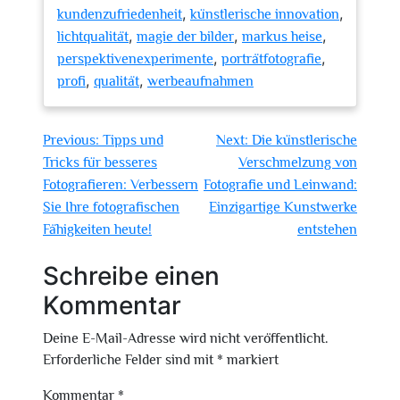
,
,
kundenzufriedenheit
künstlerische innovation
,
,
,
lichtqualität
magie der bilder
markus heise
,
,
perspektivenexperimente
porträtfotografie
,
,
profi
qualität
werbeaufnahmen
Beitragsnavigation
Previous:
Tipps und
Next:
Die künstlerische
Tricks für besseres
Verschmelzung von
Fotografieren: Verbessern
Fotografie und Leinwand:
Sie Ihre fotografischen
Einzigartige Kunstwerke
Fähigkeiten heute!
entstehen
Schreibe einen
Kommentar
Deine E-Mail-Adresse wird nicht veröffentlicht.
Erforderliche Felder sind mit
*
markiert
Kommentar
*