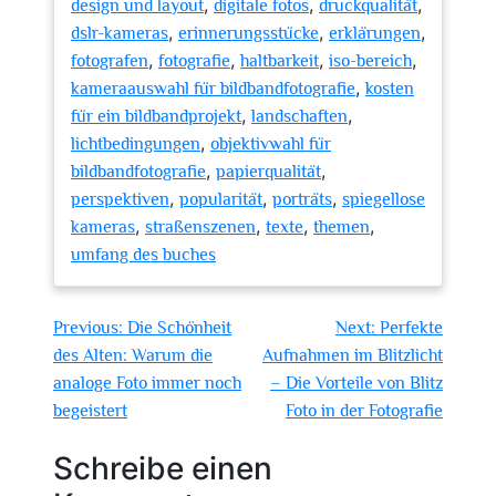
,
,
,
design und layout
digitale fotos
druckqualität
,
,
,
dslr-kameras
erinnerungsstücke
erklärungen
,
,
,
,
fotografen
fotografie
haltbarkeit
iso-bereich
,
kameraauswahl für bildbandfotografie
kosten
,
,
für ein bildbandprojekt
landschaften
,
lichtbedingungen
objektivwahl für
,
,
bildbandfotografie
papierqualität
,
,
,
perspektiven
popularität
porträts
spiegellose
,
,
,
,
kameras
straßenszenen
texte
themen
umfang des buches
Beitragsnavigation
Previous:
Die Schönheit
Next:
Perfekte
des Alten: Warum die
Aufnahmen im Blitzlicht
analoge Foto immer noch
– Die Vorteile von Blitz
begeistert
Foto in der Fotografie
Schreibe einen