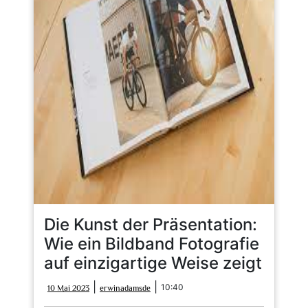
Die Kunst der Präsentation:
Wie ein Bildband Fotografie
auf einzigartige Weise zeigt
10
erwinadamsde
|
|
10:40
10 Mai 2023
erwinadamsde
Mai