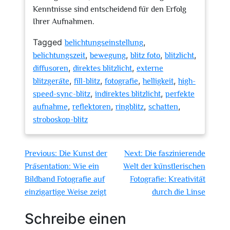
Kenntnisse sind entscheidend für den Erfolg
Ihrer Aufnahmen.
Tagged
,
belichtungseinstellung
,
,
,
,
belichtungszeit
bewegung
blitz foto
blitzlicht
,
,
diffusoren
direktes blitzlicht
externe
,
,
,
,
blitzgeräte
fill-blitz
fotografie
helligkeit
high-
,
,
speed-sync-blitz
indirektes blitzlicht
perfekte
,
,
,
,
aufnahme
reflektoren
ringblitz
schatten
stroboskop-blitz
Beitragsnavigation
Previous:
Die Kunst der
Next:
Die faszinierende
Präsentation: Wie ein
Welt der künstlerischen
Bildband Fotografie auf
Fotografie: Kreativität
einzigartige Weise zeigt
durch die Linse
Schreibe einen