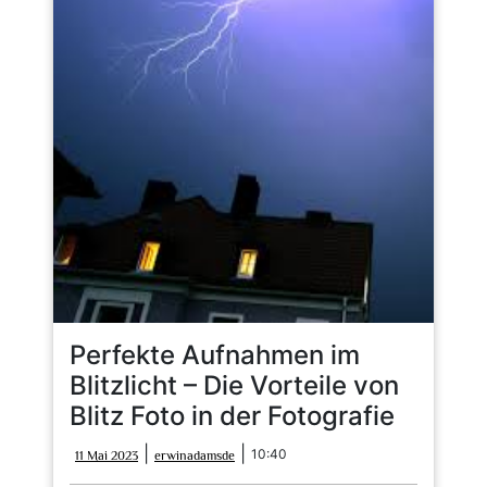
Perfekte Aufnahmen im
Blitzlicht – Die Vorteile von
Blitz Foto in der Fotografie
11
erwinadamsde
|
|
10:40
11 Mai 2023
erwinadamsde
Mai