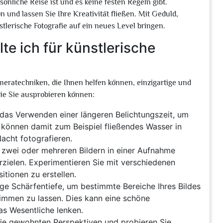
önliche Reise ist und es keine festen Regeln gibt.
on und lassen Sie Ihre Kreativität fließen. Mit Geduld,
tlerische Fotografie auf ein neues Level bringen.
e ich für künstlerische
ameratechniken, die Ihnen helfen können, einzigartige und
 die Sie ausprobieren können:
 das Verwenden einer längeren Belichtungszeit, um
können damit zum Beispiel fließendes Wasser in
acht fotografieren.
zwei oder mehreren Bildern in einer Aufnahme
rzielen. Experimentieren Sie mit verschiedenen
tionen zu erstellen.
nge Schärfentiefe, um bestimmte Bereiche Ihres Bildes
mmen zu lassen. Dies kann eine schöne
s Wesentliche lenken.
die gewohnten Perspektiven und probieren Sie