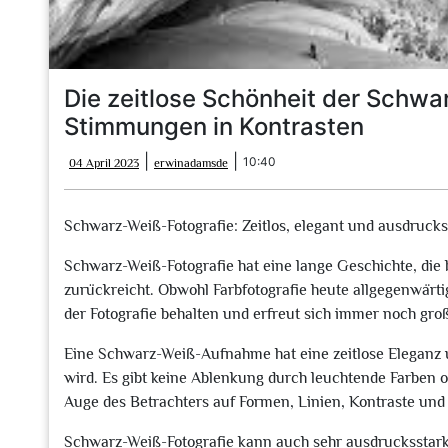
Die zeitlose Schönheit der Schwa
Stimmungen in Kontrasten
04
erwinadamsde
|
|
10:40
04 April 2023
erwinadamsde
April
2023
Schwarz-Weiß-Fotografie: Zeitlos, elegant und ausdrucks
Schwarz-Weiß-Fotografie hat eine lange Geschichte, die b
zurückreicht. Obwohl Farbfotografie heute allgegenwärtig
der Fotografie behalten und erfreut sich immer noch groß
Eine Schwarz-Weiß-Aufnahme hat eine zeitlose Eleganz u
wird. Es gibt keine Ablenkung durch leuchtende Farben o
Auge des Betrachters auf Formen, Linien, Kontraste und
Schwarz-Weiß-Fotografie kann auch sehr ausdrucksstark