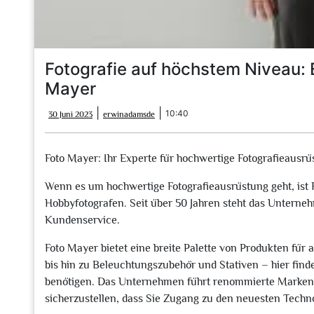
Fotografie auf höchstem Niveau: 
Mayer
30
erwinadamsde
|
|
10:40
30 Juni 2023
erwinadamsde
Juni
2023
Foto Mayer: Ihr Experte für hochwertige Fotografieausr
Wenn es um hochwertige Fotografieausrüstung geht, ist F
Hobbyfotografen. Seit über 50 Jahren steht das Unterne
Kundenservice.
Foto Mayer bietet eine breite Palette von Produkten für 
bis hin zu Beleuchtungszubehör und Stativen – hier finde
benötigen. Das Unternehmen führt renommierte Marken w
sicherzustellen, dass Sie Zugang zu den neuesten Techn