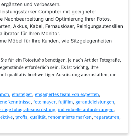
 ergänzen und verbessern.
leistungsstarker Computer mit geeigneter
ie Nachbearbeitung und Optimierung Ihrer Fotos.
ten, Akkus, Kabel, Fernauslöser, Reinigungsutensilien
librator für Ihren Monitor.
me Möbel für Ihre Kunden, wie Sitzgelegenheiten
Sie für ein Fotostudio benötigen. Je nach Art der Fotografie,
genstände erforderlich sein. Es ist wichtig, Ihre
mit qualitativ hochwertiger Ausrüstung auszustatten, um
,
,
,
anon
einsteiger
engagiertes team von experten
,
,
,
,
tene kenntnisse
foto mayer
fujifilm
garantieleistungen
,
,
rtige fotografieausrüstung
individuelle anforderungen
,
,
,
,
,
jektive
profis
qualität
renommierte marken
reparaturen