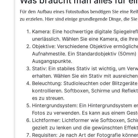
Was braucht man alles für ei
Für den Aufbau eines Fotostudios benötigen Sie eine R
zu erzielen. Hier sind einige grundlegende Dinge, die Sie
Kamera: Eine hochwertige digitale Spiegelre
unerlässlich. Wählen Sie eine Kamera, die Ihr
Objektive: Verschiedene Objektive ermöglich
Aufnahmestile. Ein Standardobjektiv (50mm) 
Ausgangspunkte.
Stativ: Ein stabiles Stativ ist wichtig, um V
erhalten. Wählen Sie ein Stativ mit ausreiche
Beleuchtung: Studioleuchten oder Blitzgeräte
kontrollieren. Softboxen, Schirme und Reflek
es zu streuen.
Hintergrundsystem: Ein Hintergrundsystem erm
Fotos zu verwenden. Es kann aus einem Geste
Lichtformer: Lichtformer wie Softboxen, Schi
gezielt zu lenken und die gewünschten Effekt
Requisiten: Je nach Art der Fotografie können