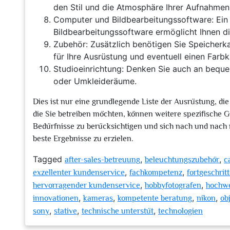
den Stil und die Atmosphäre Ihrer Aufnahmen
Computer und Bildbearbeitungssoftware: Ein 
Bildbearbeitungssoftware ermöglicht Ihnen d
Zubehör: Zusätzlich benötigen Sie Speicherkar
für Ihre Ausrüstung und eventuell einen Farbka
Studioeinrichtung: Denken Sie auch an beque
oder Umkleideräume.
Dies ist nur eine grundlegende Liste der Ausrüstung, die 
die Sie betreiben möchten, können weitere spezifische Ge
Bedürfnisse zu berücksichtigen und sich nach und nach 
beste Ergebnisse zu erzielen.
Tagged
,
,
after-sales-betreuung
beleuchtungszubehör
c
,
,
exzellenter kundenservice
fachkompetenz
fortgeschrit
,
,
hervorragender kundenservice
hobbyfotografen
hochwe
,
,
,
,
innovationen
kameras
kompetente beratung
nikon
ob
,
,
,
sony
stative
technische unterstüt
technologien