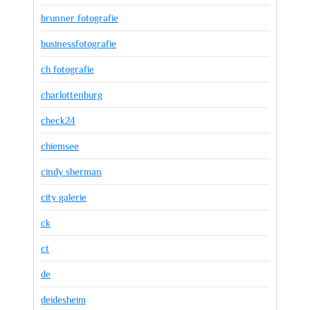
brunner fotografie
businessfotografie
ch fotografie
charlottenburg
check24
chiemsee
cindy sherman
city galerie
ck
ct
de
deidesheim