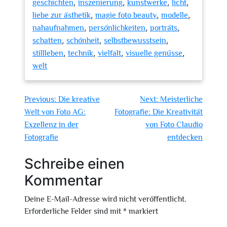
,
,
,
,
geschichten
inszenierung
kunstwerke
licht
,
,
,
liebe zur ästhetik
magie foto beauty
modelle
,
,
,
nahaufnahmen
persönlichkeiten
porträts
,
,
,
schatten
schönheit
selbstbewusstsein
,
,
,
,
stillleben
technik
vielfalt
visuelle genüsse
welt
Beitragsnavigation
Previous:
Die kreative
Next:
Meisterliche
Welt von Foto AG:
Fotografie: Die Kreativität
Exzellenz in der
von Foto Claudio
Fotografie
entdecken
Schreibe einen
Kommentar
Deine E-Mail-Adresse wird nicht veröffentlicht.
Erforderliche Felder sind mit
*
markiert