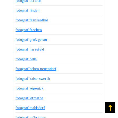
fotograf durlach
fotograf finden
fotograf frankenthal
fotograf frechen
fotograf groß gerau
fotograf harsefeld
fotograf helle
fotograf hohen neuendorf
fotograf kaiserswerth
fotograf köpenick
fotograf letmathe
fotograf mahlsdorf
Na
fotograf möhringen