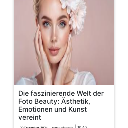
Die faszinierende Welt der
Foto Beauty: Ästhetik,
Emotionen und Kunst
vereint
09
erwinadamsde
|
|
10:40
09 Dezember 2024
erwinadamsde