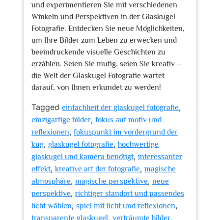
und experimentieren Sie mit verschiedenen
Winkeln und Perspektiven in der Glaskugel
Fotografie. Entdecken Sie neue Möglichkeiten,
um Ihre Bilder zum Leben zu erwecken und
beeindruckende visuelle Geschichten zu
erzählen. Seien Sie mutig, seien Sie kreativ –
die Welt der Glaskugel Fotografie wartet
darauf, von Ihnen erkundet zu werden!
Tagged
,
einfachheit der glaskugel fotografie
,
einzigartige bilder
fokus auf motiv und
,
reflexionen
fokuspunkt im vordergrund der
,
,
kug
glaskugel fotografie
hochwertige
,
glaskugel und kamera benötigt
interessanter
,
,
effekt
kreative art der fotografie
magische
,
,
atmosphäre
magische perspektive
neue
,
perspektive
richtiger standort und passendes
,
,
licht wählen
spiel mit licht und reflexionen
,
,
transparente glaskugel
verträumte bilder