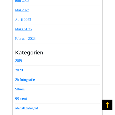
Juni 2023
Mai 2023
April 2023
März 2023
Februar 2023
Kategorien
2019
2020
2h fotografie
50mm
99 cent
Na
abiball fotograf