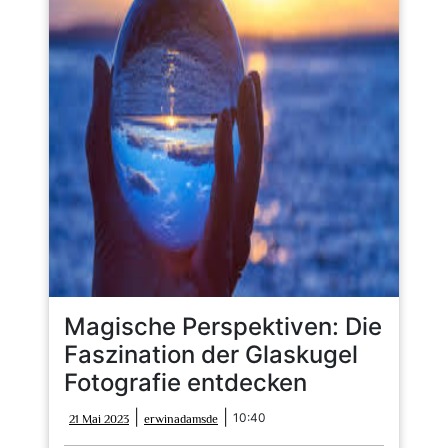
Magische Perspektiven: Die
Faszination der Glaskugel
Fotografie entdecken
21
erwinadamsde
|
|
10:40
21 Mai 2023
erwinadamsde
Mai