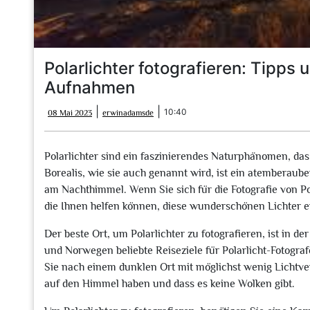
Polarlichter fotografieren: Tipps
Aufnahmen
08
erwinadamsde
|
|
10:40
08 Mai 2023
erwinadamsde
Mai
2023
Polarlichter sind ein faszinierendes Naturphänomen, das 
Borealis, wie sie auch genannt wird, ist ein atemberaub
am Nachthimmel. Wenn Sie sich für die Fotografie von Pola
die Ihnen helfen können, diese wunderschönen Lichter er
Der beste Ort, um Polarlichter zu fotografieren, ist in d
und Norwegen beliebte Reiseziele für Polarlicht-Fotogra
Sie nach einem dunklen Ort mit möglichst wenig Lichtvers
auf den Himmel haben und dass es keine Wolken gibt.